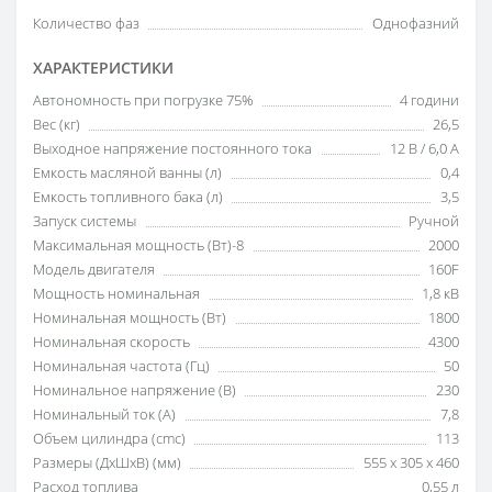
Количество фаз
Однофазний
ХАРАКТЕРИСТИКИ
Автономность при погрузке 75%
4 години
Вес (кг)
26,5
Выходное напряжение постоянного тока
12 В / 6,0 А
Емкость масляной ванны (л)
0,4
Емкость топливного бака (л)
3,5
Запуск системы
Ручной
Максимальная мощность (Вт)-8
2000
Модель двигателя
160F
Мощность номинальная
1,8 кВ
Номинальная мощность (Вт)
1800
Номинальная скорость
4300
Номинальная частота (Гц)
50
Номинальное напряжение (В)
230
Номинальный ток (А)
7,8
Объем цилиндра (cmc)
113
Размеры (ДxШxВ) (мм)
555 x 305 x 460
Расход топлива
0,55 л